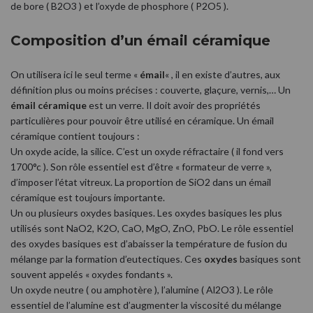
de bore ( B2O3 ) et l’oxyde de phosphore ( P2O5 ).
Composition d’un émail céramique
On utilisera ici le seul terme «
émail
« , il en existe d’autres, aux
définition plus ou moins précises : couverte, glaçure, vernis,… Un
émail céramique
est un verre. Il doit avoir des propriétés
particulières pour pouvoir être utilisé en céramique. Un émail
céramique contient toujours :
Un oxyde acide, la silice. C’est un oxyde réfractaire ( il fond vers
1700°c ). Son rôle essentiel est d’être « formateur de verre »,
d’imposer l’état vitreux. La proportion de SiO2 dans un émail
céramique est toujours importante.
Un ou plusieurs oxydes basiques. Les oxydes basiques les plus
utilisés sont NaO2, K2O, CaO, MgO, ZnO, PbO. Le rôle essentiel
des oxydes basiques est d’abaisser la température de fusion du
mélange par la formation d’eutectiques. Ces
oxydes
basiques sont
souvent appelés « oxydes fondants ».
Un oxyde neutre ( ou amphotère ), l’alumine ( Al2O3 ). Le rôle
essentiel de l’alumine est d’augmenter la viscosité du mélange