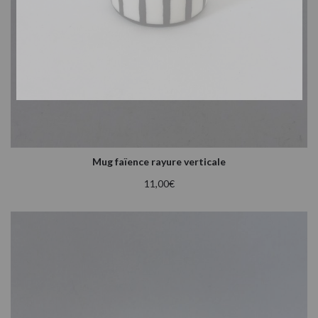
Mug faïence rayure verticale
11,00
€