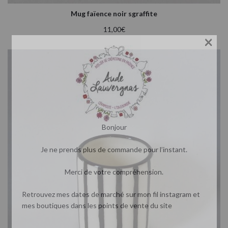
Mug faïence noir sgraffite
11,00
€
×
Bonjour
Je ne prends plus de commande pour l’instant.
Merci de votre compréhension.
Retrouvez mes dates de marché sur mon fil instagram et
mes boutiques dans les points de vente du site