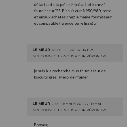
détachant d la pièce .Email acheté chez 1
fournisseur ??? .Biscuit cuit à 950/980 ,terre
et emaux achetés chez le même fournisseur
et compatible (faience terre lisse) .?
LE MEUR
12 JUILLET 2011 AT 14 H 39
MIN
CONNECTEZ-VOUS POUR RÉPONDRE
je suis à la recherche d’un fournisseur de
biscuits grès . Merci de m’aider
LE MEUR
2 SEPTEMBRE 2012 AT 19 H 51
MIN
CONNECTEZ-VOUS POUR RÉPONDRE
Bonsoir,