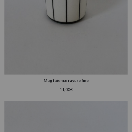
Mug faïence rayure fine
11,00
€