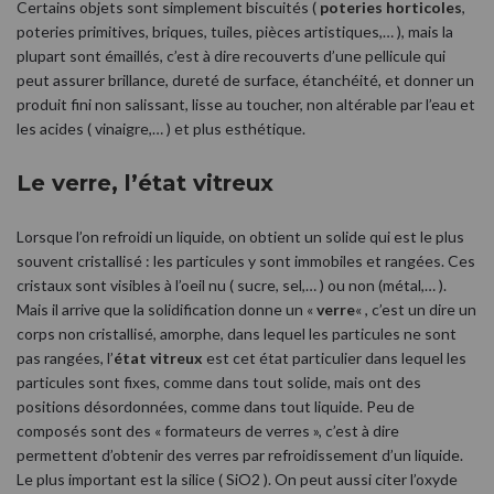
Certains objets sont simplement biscuités (
poteries horticoles
,
poteries primitives, briques, tuiles, pièces artistiques,… ), mais la
plupart sont émaillés, c’est à dire recouverts d’une pellicule qui
peut assurer brillance, dureté de surface, étanchéité, et donner un
produit fini non salissant, lisse au toucher, non altérable par l’eau et
les acides ( vinaigre,… ) et plus esthétique.
Le verre, l’état vitreux
Lorsque l’on refroidi un liquide, on obtient un solide qui est le plus
souvent cristallisé : les particules y sont immobiles et rangées. Ces
cristaux sont visibles à l’oeil nu ( sucre, sel,… ) ou non (métal,… ).
Mais il arrive que la solidification donne un «
verre
« , c’est un dire un
corps non cristallisé, amorphe, dans lequel les particules ne sont
pas rangées, l’
état vitreux
est cet état particulier dans lequel les
particules sont fixes, comme dans tout solide, mais ont des
positions désordonnées, comme dans tout liquide. Peu de
composés sont des « formateurs de verres », c’est à dire
permettent d’obtenir des verres par refroidissement d’un liquide.
Le plus important est la silice ( SiO2 ). On peut aussi citer l’oxyde