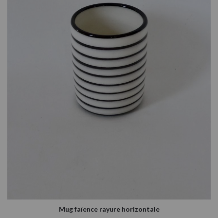
Mug faïence rayure horizontale