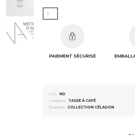
QUANTITÉ DE TASSE EN FAÏENCE CÉLADON - P
PAIEMENT SÉCURISÉ
EMBALLA
UGS :
ND
Catégorie :
TASSE À CAFÉ
Étiquette :
COLLECTION CÉLADON