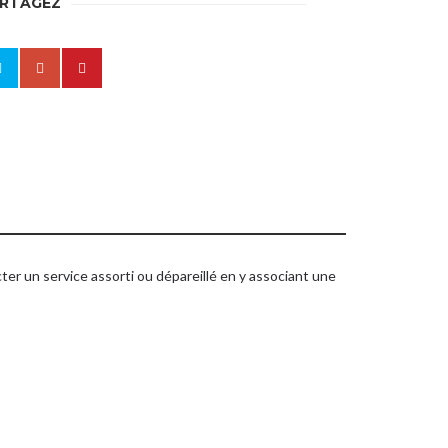
RTAGEZ
nts de vente
ter un service assorti ou dépareillé en y associant une