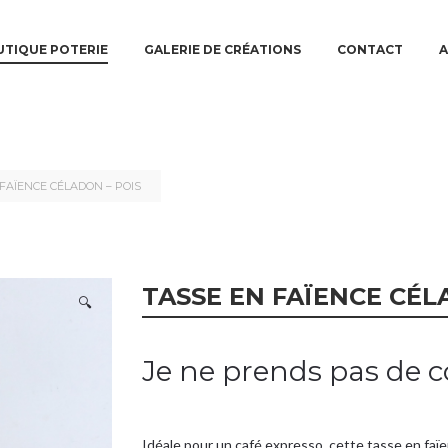
N MENU
TO PRIMARY CONTENT
TO SECONDARY CONTENT
TIQUE POTERIE
GALERIE DE CRÉATIONS
CONTACT
A
 FAÏENCE CÉLADON – POIS
TASSE EN FAÏENCE CÉL
🔍
Je ne prends pas de
Idéale pour un café expresso, cette tasse en faïe