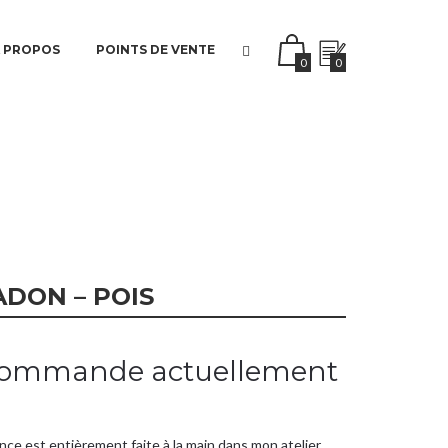
 PROPOS
POINTS DE VENTE
0
0
ADON – POIS
 commande actuellement
nce est entièrement faite à la main dans mon atelier.