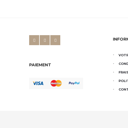
INFOR
VOTR
COND
PAIEMENT
FRAI
POLI
CON