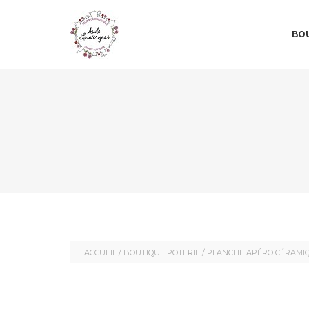
MAI
SKIP 
SKIP 
BOU
ACCUEIL
/
BOUTIQUE POTERIE
/ PLANCHE APÉRO CÉRAMI