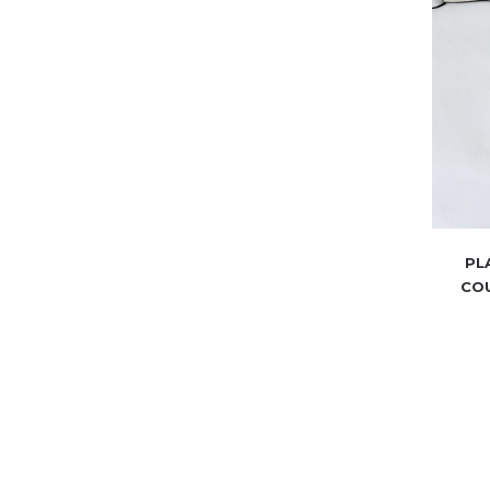
PL
COU