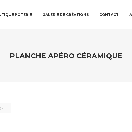
N MENU
TO PRIMARY CONTENT
TO SECONDARY CONTENT
TIQUE POTERIE
GALERIE DE CRÉATIONS
CONTACT
A
PLANCHE APÉRO CÉRAMIQUE
QUE