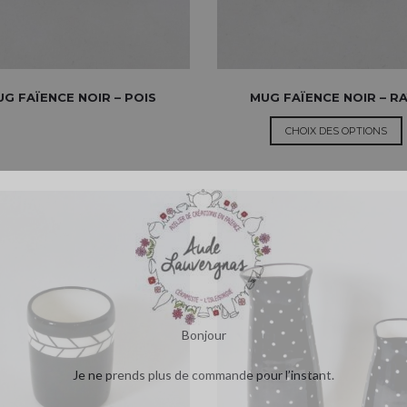
G FAÏENCE NOIR – POIS
MUG FAÏENCE NOIR – R
CHOIX DES OPTIONS
Bonjour
Je ne prends plus de commande pour l’instant.