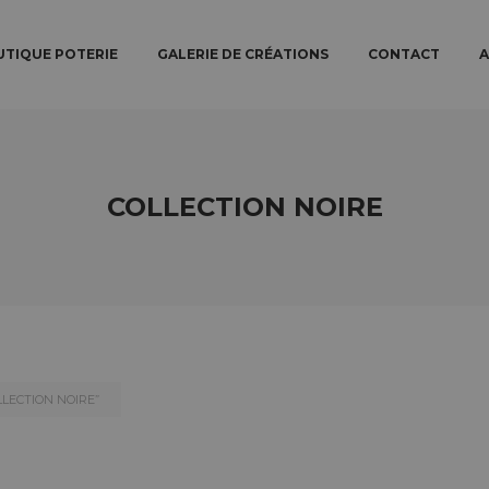
N MENU
TO PRIMARY CONTENT
TO SECONDARY CONTENT
TIQUE POTERIE
GALERIE DE CRÉATIONS
CONTACT
A
COLLECTION NOIRE
LLECTION NOIRE”