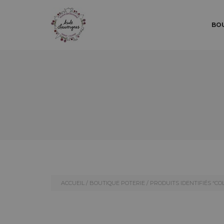
MAI
SKIP 
SKIP 
BOU
ACCUEIL
/
BOUTIQUE POTERIE
/ PRODUITS IDENTIFIÉS “CO