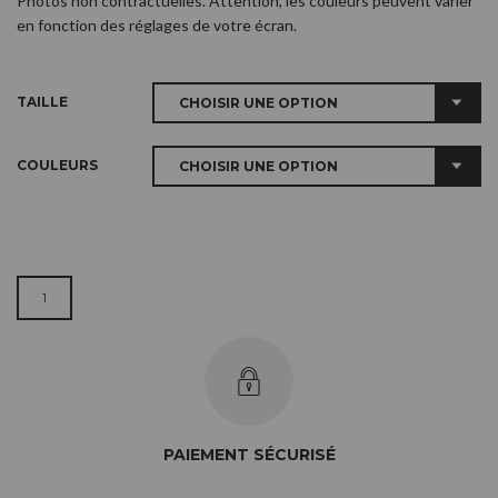
Photos non contractuelles. Attention, les couleurs peuvent varier
en fonction des réglages de votre écran.
TAILLE
COULEURS
QUANTITÉ DE PLANCHE APÉRO À CARREAUX ET COULEUR - PETIT
OU GRAND
PAIEMENT SÉCURISÉ