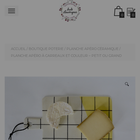
0
0
ACCUEIL
/
BOUTIQUE POTERIE
/
PLANCHE APÉRO CÉRAMIQUE
/
PLANCHE APÉRO À CARREAUX ET COULEUR – PETIT OU GRAND
🔍