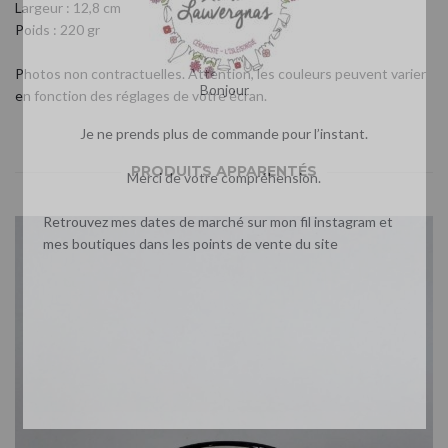
Largeur : 12,8 cm
Poids : 220 gr
Photos non contractuelles. Attention, les couleurs peuvent varier
Bonjour
en fonction des réglages de votre écran.
Je ne prends plus de commande pour l’instant.
PRODUITS APPARENTÉS
Merci de votre compréhension.
Retrouvez mes dates de marché sur mon fil instagram et
mes boutiques dans les points de vente du site