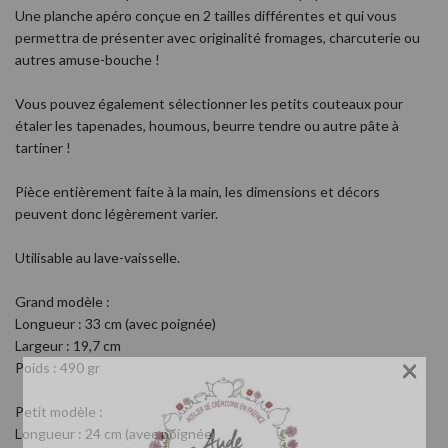
Une planche apéro conçue en 2 tailles différentes et qui vous
permettra de présenter avec originalité fromages, charcuterie ou
autres amuse-bouche !
Vous pouvez également sélectionner les petits couteaux pour
étaler les tapenades, houmous, beurre tendre ou autre pâte à
tartiner !
Pièce entièrement faite à la main, les dimensions et décors
peuvent donc légèrement varier.
Utilisable au lave-vaisselle.
Grand modèle :
Longueur : 33 cm (avec poignée)
Largeur : 19,7 cm
×
Poids : 490 gr
Petit modèle :
Longueur : 24 cm (avec poignée)