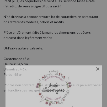
Petit plus, les coquetiers peuvent aussi servir de tasse à café
ristretto, de verre à digestif ou à saké !
N’hésitez pas à composer votre lot de coquetiers en parcourant
nos différents modèles, coloris et motifs.
Pièce entièrement faite à la main, les dimensions et décors
peuvent donc légèrement varier.
Utilisable au lave-vaisselle.
Contenance : 3 cl
Hauteur : 4,5 cm
×
Diamètre : 4,6 cm
Poids : 65 gr
Photos non contractuelles. Attention, les couleurs peuvent varier
en fonction des réglages de votre écran.