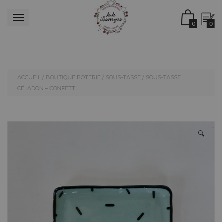
0
0
ACCUEIL
/
BOUTIQUE POTERIE
/
SOUS-TASSE
/ SOUS-TASSE
CÉLADON – CONFETTI
🔍