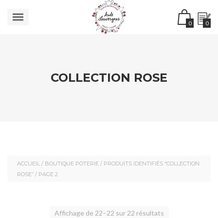
0
0
COLLECTION ROSE
ACCUEIL
/
BOUTIQUE POTERIE
/
PRODUITS IDENTIFIÉS “COLLECTION
ROSE”
/ PAGE 2
Affichage de 22–22 sur 22 résultats