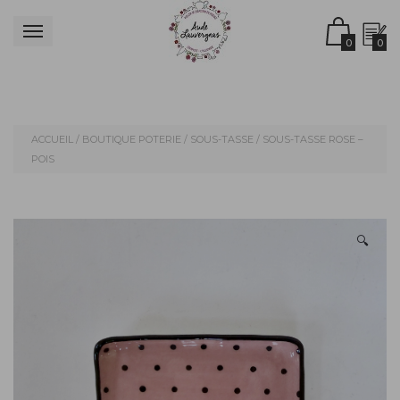
0
0
ACCUEIL
/
BOUTIQUE POTERIE
/
SOUS-TASSE
/ SOUS-TASSE ROSE –
POIS
🔍