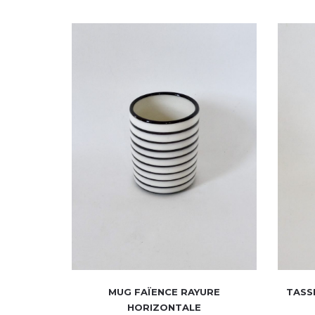
MUG FAÏENCE RAYURE
TASSE
HORIZONTALE