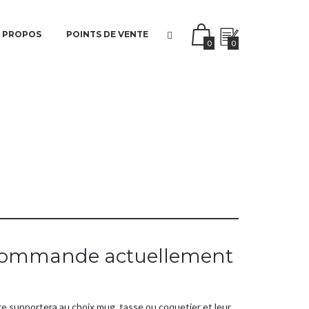
 PROPOS
POINTS DE VENTE
0
0
 commande actuellement
re supportera au choix mug, tasse ou coquetier et leur