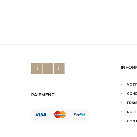
INFOR
VOTR
COND
PAIEMENT
FRAI
POLI
CON