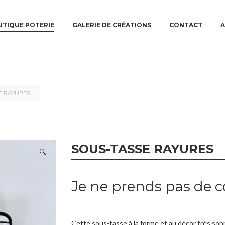
N MENU
TO PRIMARY CONTENT
TO SECONDARY CONTENT
TIQUE POTERIE
GALERIE DE CRÉATIONS
CONTACT
A
E RAYURES
SOUS-TASSE RAYURES
🔍
Je ne prends pas de
Cette sous-tasse à la forme et au décor très sob