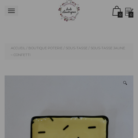
0
0
ACCUEIL
/
BOUTIQUE POTERIE
/
SOUS-TASSE
/ SOUS-TASSE JAUNE
– CONFETTI
🔍