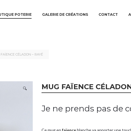
N MENU
TO PRIMARY CONTENT
TO SECONDARY CONTENT
TIQUE POTERIE
GALERIE DE CRÉATIONS
CONTACT
A
 FAÏENCE CÉLADON – RAYÉ
MUG FAÏENCE CÉLADON
🔍
Je ne prends pas de
Ce mug en
faïence
blanche va apporter une touche