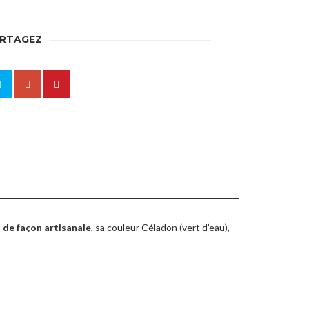
RTAGEZ
nts de vente
n de façon artisanale
, sa couleur Céladon (vert d’eau),