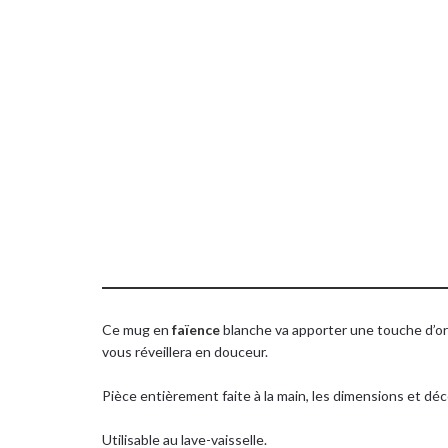
Retrouvez me
du site
Ce mug en
faïence
blanche va apporter une touche d’or
vous réveillera en douceur.
Pièce entièrement faite à la main, les dimensions et dé
Utilisable au lave-vaisselle.