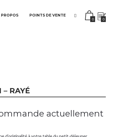
 PROPOS
POINTS DE VENTE
0
0
 – RAYÉ
 commande actuellement
 d’originalité à votre table du petit-déjeuner.