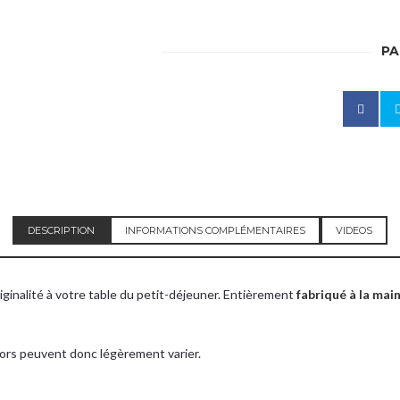
PA
Bonjour
Je ne prends plus de commande pour l’instant.
Merci de votre compréhension.
DESCRIPTION
INFORMATIONS COMPLÉMENTAIRES
VIDEOS
s dates de marché sur mon fil instagram et mes boutiques dans les poi
iginalité à votre table du petit-déjeuner. Entièrement
fabriqué à la mai
cors peuvent donc légèrement varier.