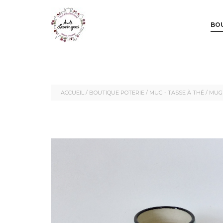
MAI
SKIP 
SKIP 
BOU
ACCUEIL
/
BOUTIQUE POTERIE
/
MUG - TASSE À THÉ
/ MUG